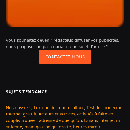
Vous souhaitez devenir rédacteur, diffuser vos publicités,
nous proposer un partenariat ou un sujet d'article ?
CONTACTEZ-NOUS
SUJETS TENDANCE
Nos dossiers
,
Lexique de la pop culture
,
Test de connexion
Internet gratuit
,
Acteurs et actrices
,
activités à faire en
couple
,
trouver l'adresse de quelqu'un
,
tv sans internet ni
antenne
,
main gauche qui gratte
,
heures miroir
...