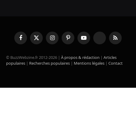
Facebook
X
Instagram
Pinterest
YouTube
TikTok
RSS
(Twitter)
© BuzzWebzine.fr 2012-2026 |
À propos & rédaction
|
Articles
populaires
|
Recherches populaires
|
Mentions légales
|
Contact