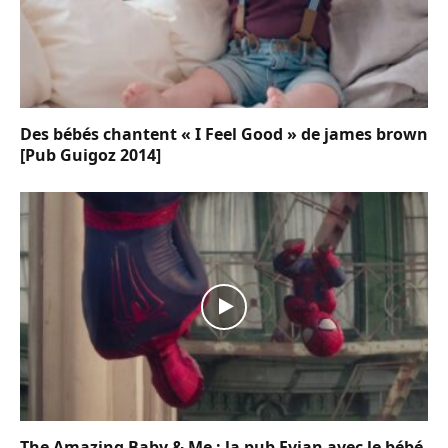
Des bébés chantent « I Feel Good » de james brown
[Pub Guigoz 2014]
The Amazing Baby & Me : la pub Evian avec le bébé