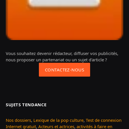
Vous souhaitez devenir rédacteur, diffuser vos publicités,
nous proposer un partenariat ou un sujet d'article ?
CONTACTEZ-NOUS
SUJETS TENDANCE
Nos dossiers
,
Lexique de la pop culture
,
Test de connexion
Internet gratuit
,
Acteurs et actrices
,
activités à faire en