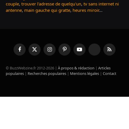
couple
,
trouver l'adresse de quelqu'un
,
tv sans internet ni
antenne
,
main gauche qui gratte
,
heures miroir
...
Facebook
X
Instagram
Pinterest
YouTube
TikTok
RSS
(Twitter)
© BuzzWebzine.fr 2012-2026 |
À propos & rédaction
|
Articles
populaires
|
Recherches populaires
|
Mentions légales
|
Contact