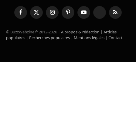
Facebook
X
Instagram
Pinterest
YouTube
TikTok
RSS
(Twitter)
© BuzzWebzine.fr 2012-2026 |
À propos & rédaction
|
Articles
populaires
|
Recherches populaires
|
Mentions légales
|
Contact