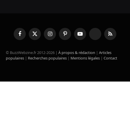
Facebook
X
Instagram
Pinterest
YouTube
TikTok
RSS
(Twitter)
© BuzzWebzine.fr 2012-2026 |
À propos & rédaction
|
Articles
populaires
|
Recherches populaires
|
Mentions légales
|
Contact