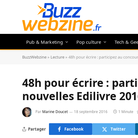
Pub & Marketing
Pop culture
Tech & Ge
BuzzWebzine
»
Lecture
»
48h pour écrire : participez au concour
48h pour écrire : part
nouvelles Edilivre 20
Par
Marine Doucet
18 septembre 2016
1 Minute
Partager
Facebook
Twitter