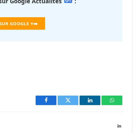
 sur Google Actualités
:
 SUR GOOGLE
⭐➡️
Facebook
Twitter
LinkedIn
WhatsAp
Linked