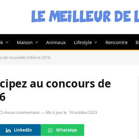
ek
Maison
Animaux
Lifestyle
Rencontre
B
s de nouvelles Edilivre 2016
icipez au concours de
16
Aucun commentaire
Mis à jour le
16 octobre 2023
LinkedIn
WhatsApp