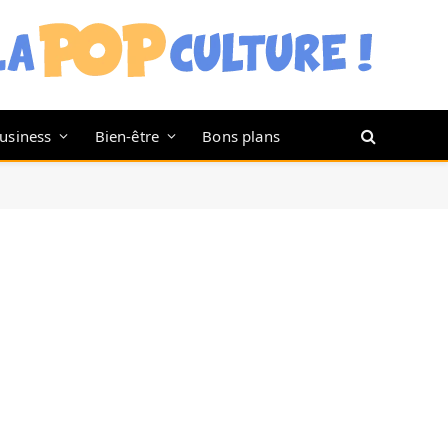
usiness
Bien-être
Bons plans