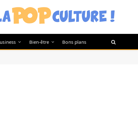
usiness
Bien-être
Bons plans