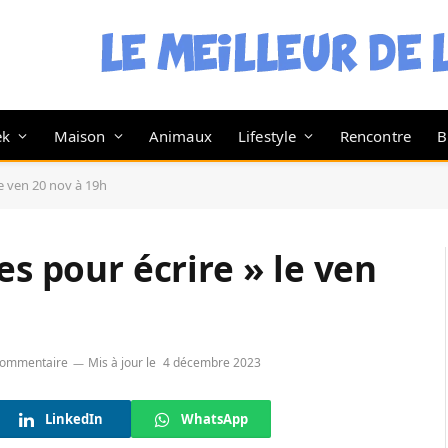
ek
Maison
Animaux
Lifestyle
Rencontre
B
le ven 20 nov à 19h
es pour écrire » le ven
commentaire
Mis à jour le
4 décembre 2023
LinkedIn
WhatsApp