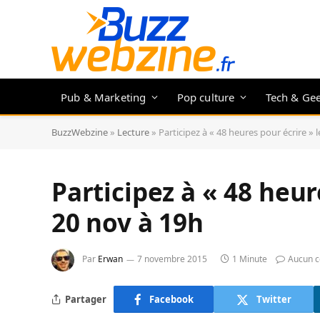
Pub & Marketing
Pop culture
Tech & Ge
BuzzWebzine
»
Lecture
»
Participez à « 48 heures pour écrire » 
Participez à « 48 heur
20 nov à 19h
Par
Erwan
7 novembre 2015
1 Minute
Aucun 
Partager
Facebook
Twitter