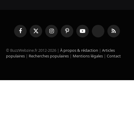
Facebook
X
Instagram
Pinterest
YouTube
TikTok
RSS
(Twitter)
© BuzzWebzine.fr 2012-2026 |
À propos & rédaction
|
Articles
populaires
|
Recherches populaires
|
Mentions légales
|
Contact