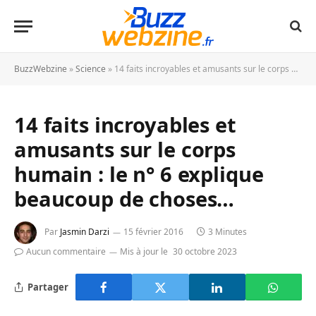
BuzzWebzine
»
Science
»
14 faits incroyables et amusants sur le corps humain : le n° 6 explique beaucoup de choses…
14 faits incroyables et
amusants sur le corps
humain : le n° 6 explique
beaucoup de choses…
Par
Jasmin Darzi
15 février 2016
3 Minutes
Aucun commentaire
Mis à jour le
30 octobre 2023
Partager