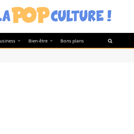
usiness
Bien-être
Bons plans