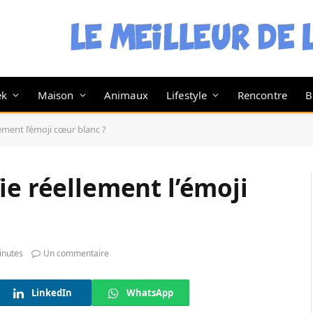
ek
Maison
Animaux
Lifestyle
Rencontre
B
ement l’émoji cœur blanc ?
ie réellement l’émoji
inutes
Un commentaire
LinkedIn
WhatsApp