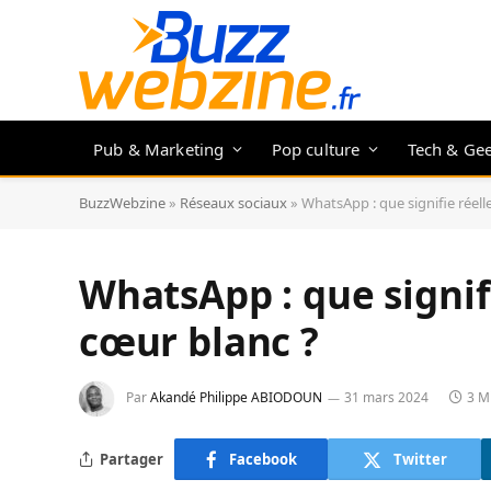
Pub & Marketing
Pop culture
Tech & Ge
BuzzWebzine
»
Réseaux sociaux
»
WhatsApp : que signifie réell
WhatsApp : que signif
cœur blanc ?
Par
Akandé Philippe ABIODOUN
31 mars 2024
3 M
Partager
Facebook
Twitter