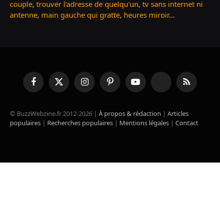
couple
,
trouver l'adresse de quelqu'un
,
tv sans internet ni
antenne
,
main gauche qui gratte
,
heures miroir
...
Facebook
X
Instagram
Pinterest
YouTube
TikTok
RSS
(Twitter)
© BuzzWebzine.fr 2012-2026 |
À propos & rédaction
|
Articles
populaires
|
Recherches populaires
|
Mentions légales
|
Contact