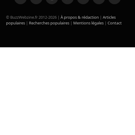
Facebook
X
Instagram
Pinterest
YouTube
TikTok
RSS
(Twitter)
© BuzzWebzine.fr 2012-2026 |
À propos & rédaction
|
Articles
populaires
|
Recherches populaires
|
Mentions légales
|
Contact