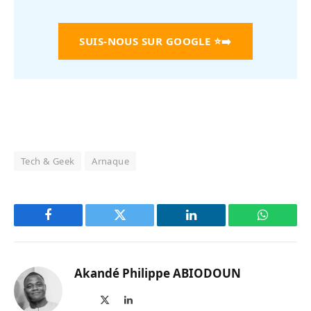
SUIS-NOUS SUR GOOGLE
⭐➡️
Tech & Geek
Arnaque
Facebook
Twitter
LinkedIn
WhatsAp
Akandé Philippe ABIODOUN
Site
X
LinkedIn
web