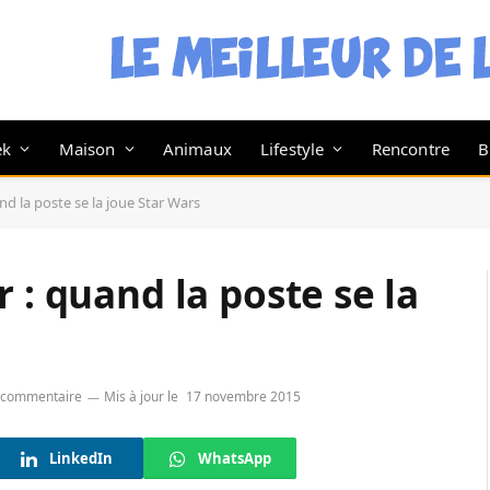
ek
Maison
Animaux
Lifestyle
Rencontre
B
nd la poste se la joue Star Wars
 : quand la poste se la
 commentaire
Mis à jour le
17 novembre 2015
LinkedIn
WhatsApp