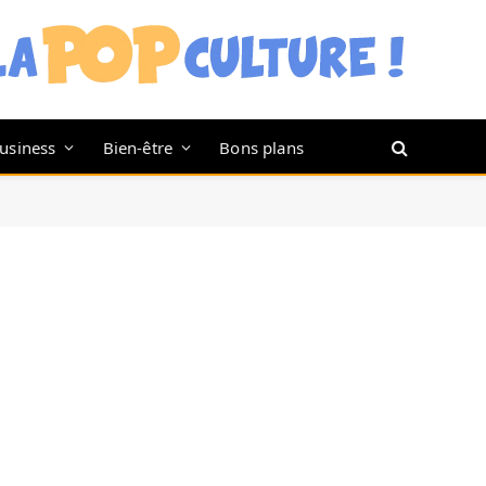
usiness
Bien-être
Bons plans