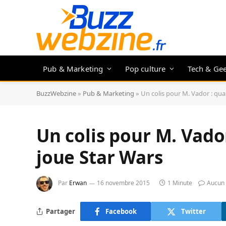
Pub & Marketing
Pop culture
Tech & Ge
BuzzWebzine
»
Pub & Marketing
»
Un colis pour M. Vador : qua
Un colis pour M. Vador
joue Star Wars
Par
Erwan
16 novembre 2015
1 Minute
Aucun
Partager
Facebook
Twitter