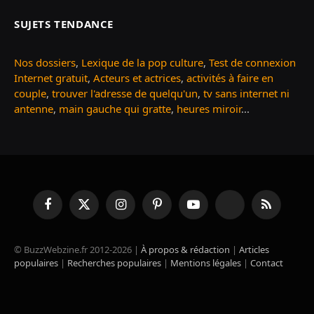
SUJETS TENDANCE
Nos dossiers
,
Lexique de la pop culture
,
Test de connexion
Internet gratuit
,
Acteurs et actrices
,
activités à faire en
couple
,
trouver l'adresse de quelqu'un
,
tv sans internet ni
antenne
,
main gauche qui gratte
,
heures miroir
...
Facebook
X
Instagram
Pinterest
YouTube
TikTok
RSS
(Twitter)
© BuzzWebzine.fr 2012-2026 |
À propos & rédaction
|
Articles
populaires
|
Recherches populaires
|
Mentions légales
|
Contact