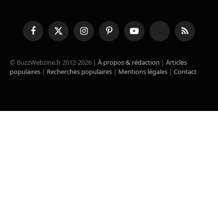
Facebook
X
Instagram
Pinterest
YouTube
TikTok
RSS
(Twitter)
© BuzzWebzine.fr 2012-2026 |
À propos & rédaction
|
Articles
populaires
|
Recherches populaires
|
Mentions légales
|
Contact