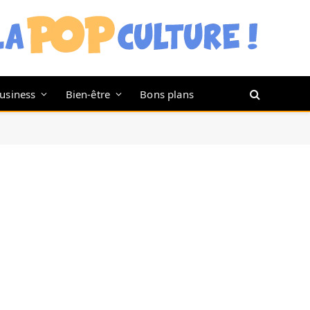
usiness
Bien-être
Bons plans