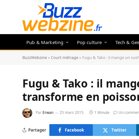
Pub & Marketing
Pop culture
Tech & Ge
BuzzWebzine
»
Court métrage
»
Fugu & Tako : il mange un sush
Fugu & Tako : il mang
transforme en poisso
Par
Erwan
25 mars 2015
1 Minute
Un commen
Partager
Facebook
Twitter