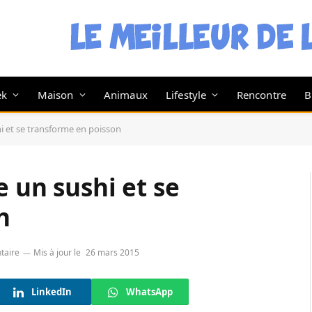
ek
Maison
Animaux
Lifestyle
Rencontre
B
i et se transforme en poisson
e un sushi et se
n
taire
Mis à jour le
26 mars 2015
LinkedIn
WhatsApp