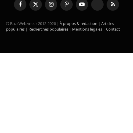
Facebook
X
Instagram
Pinterest
YouTube
TikTok
RSS
(Twitter)
© BuzzWebzine.fr 2012-2026 |
À propos & rédaction
|
Articles
populaires
|
Recherches populaires
|
Mentions légales
|
Contact