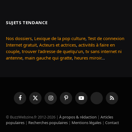
SUJETS TENDANCE
Nos dossiers
,
Lexique de la pop culture
,
Test de connexion
Internet gratuit
,
Acteurs et actrices
,
activités à faire en
couple
,
trouver l'adresse de quelqu'un
,
tv sans internet ni
antenne
,
main gauche qui gratte
,
heures miroir
...
Facebook
X
Instagram
Pinterest
YouTube
TikTok
RSS
(Twitter)
© BuzzWebzine.fr 2012-2026 |
À propos & rédaction
|
Articles
populaires
|
Recherches populaires
|
Mentions légales
|
Contact