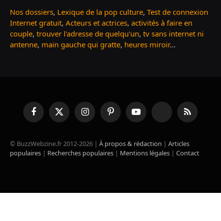
Nos dossiers
,
Lexique de la pop culture
,
Test de connexion
Internet gratuit
,
Acteurs et actrices
,
activités à faire en
couple
,
trouver l'adresse de quelqu'un
,
tv sans internet ni
antenne
,
main gauche qui gratte
,
heures miroir
...
Facebook
X
Instagram
Pinterest
YouTube
TikTok
RSS
(Twitter)
© BuzzWebzine.fr 2012-2026 |
À propos & rédaction
|
Articles
populaires
|
Recherches populaires
|
Mentions légales
|
Contact