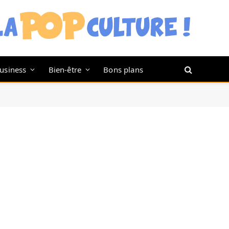
usiness
Bien-être
Bons plans