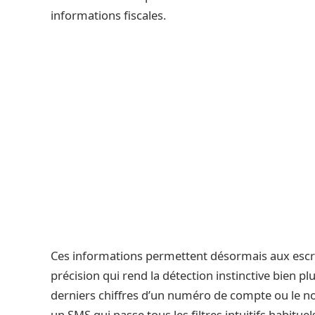
informations fiscales.
Ces informations permettent désormais aux esc
précision qui rend la détection instinctive bien p
derniers chiffres d’un numéro de compte ou le no
un SMS qui passe tous les filtres intuitifs habituel