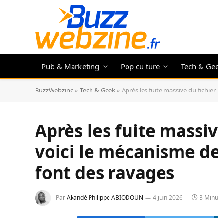
Pub & Marketing
Pop culture
Tech & Ge
BuzzWebzine
»
Tech & Geek
»
Après les fuite massive du fichie
Après les fuite massi
voici le mécanisme d
font des ravages
Par
Akandé Philippe ABIODOUN
4 juin 2026
3 Minu