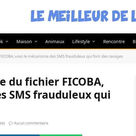
ek
Maison
Animaux
Lifestyle
Rencontre
B
r FICOBA, voici le mécanisme des SMS frauduleux qui font des ravages
ve du fichier FICOBA,
es SMS frauduleux qui
tes
Aucun commentaire