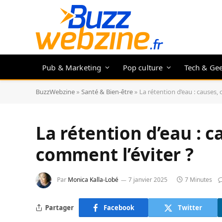
Pub & Marketing
Pop culture
Tech & Ge
BuzzWebzine
»
Santé & Bien-être
»
La rétention d’eau : causes,
La rétention d’eau : 
comment l’éviter ?
Par
Monica Kalla-Lobé
7 janvier 2025
7 Minutes
Partager
Facebook
Twitter