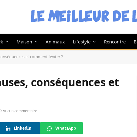
ek
Maison
Animaux
Lifestyle
Rencontre
B
 conséquences et comment l’éviter ?
causes, conséquences et
Aucun commentaire
LinkedIn
WhatsApp