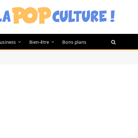
usiness
Bien-être
Bons plans