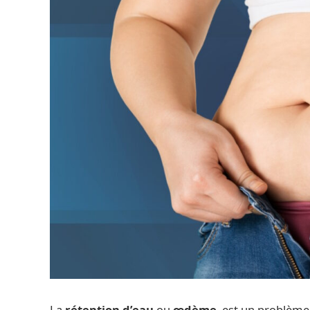
La
rétention d’eau
ou
œdème
, est un problèm