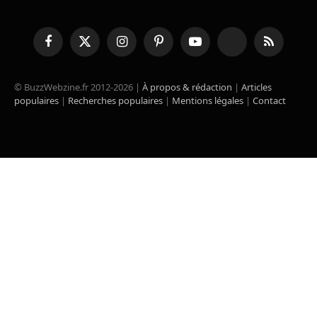
Facebook
X
Instagram
Pinterest
YouTube
TikTok
RSS
(Twitter)
© BuzzWebzine.fr 2012-2026 |
À propos & rédaction
|
Articles
populaires
|
Recherches populaires
|
Mentions légales
|
Contact