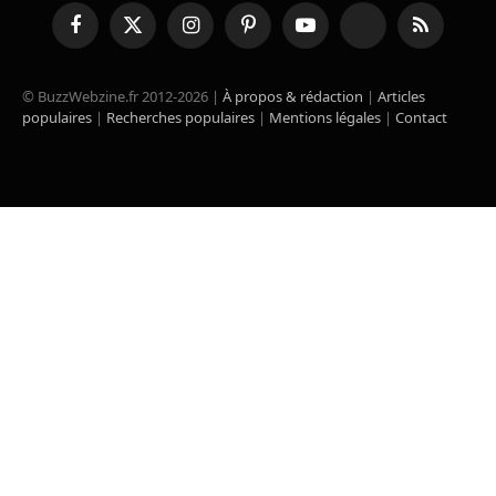
Facebook
X
Instagram
Pinterest
YouTube
TikTok
RSS
(Twitter)
© BuzzWebzine.fr 2012-2026 |
À propos & rédaction
|
Articles
populaires
|
Recherches populaires
|
Mentions légales
|
Contact