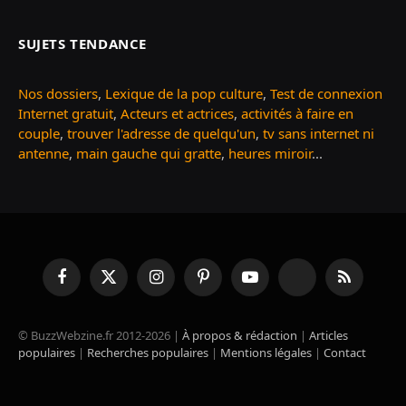
SUJETS TENDANCE
Nos dossiers
,
Lexique de la pop culture
,
Test de connexion
Internet gratuit
,
Acteurs et actrices
,
activités à faire en
couple
,
trouver l'adresse de quelqu'un
,
tv sans internet ni
antenne
,
main gauche qui gratte
,
heures miroir
...
Facebook
X
Instagram
Pinterest
YouTube
TikTok
RSS
(Twitter)
© BuzzWebzine.fr 2012-2026 |
À propos & rédaction
|
Articles
populaires
|
Recherches populaires
|
Mentions légales
|
Contact