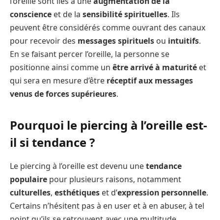
l’oreille sont liés à une
augmentation de la
conscience
et de la
sensibilité spirituelles
. Ils
peuvent être considérés comme ouvrant des canaux
pour recevoir des
messages spirituels
ou
intuitifs
.
En se faisant percer l’oreille, la personne se
positionne ainsi comme un
être arrivé à maturité
et
qui sera en mesure d’être
réceptif aux messages
venus de forces supérieures
.
Pourquoi le piercing à l’oreille est-
il si tendance ?
Le piercing à l’oreille est devenu une
tendance
populaire
pour plusieurs raisons, notamment
culturelles
,
esthétiques
et d’
expression personnelle
.
Certains n’hésitent pas à en user et à en abuser, à tel
point qu’ils se retrouvent avec une multitude