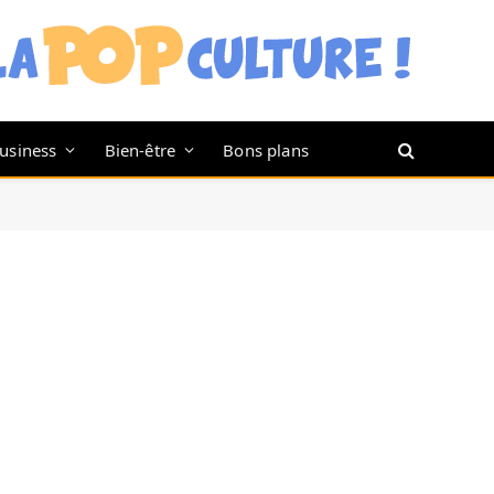
usiness
Bien-être
Bons plans