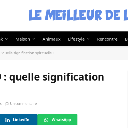
ek
Maison
Animaux
Lifestyle
Rencontre
B
 quelle signification spirituelle ?
: quelle signification
s
Un commentaire
LinkedIn
WhatsApp