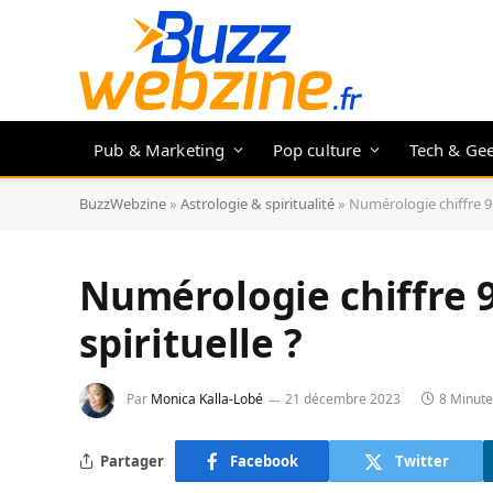
Pub & Marketing
Pop culture
Tech & Ge
BuzzWebzine
»
Astrologie & spiritualité
»
Numérologie chiffre 9 :
Numérologie chiffre 9 
spirituelle ?
Par
Monica Kalla-Lobé
21 décembre 2023
8 Minute
Partager
Facebook
Twitter