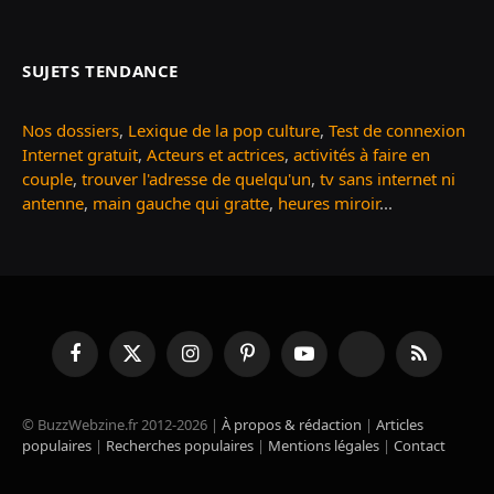
SUJETS TENDANCE
Nos dossiers
,
Lexique de la pop culture
,
Test de connexion
Internet gratuit
,
Acteurs et actrices
,
activités à faire en
couple
,
trouver l'adresse de quelqu'un
,
tv sans internet ni
antenne
,
main gauche qui gratte
,
heures miroir
...
Facebook
X
Instagram
Pinterest
YouTube
TikTok
RSS
(Twitter)
© BuzzWebzine.fr 2012-2026 |
À propos & rédaction
|
Articles
populaires
|
Recherches populaires
|
Mentions légales
|
Contact