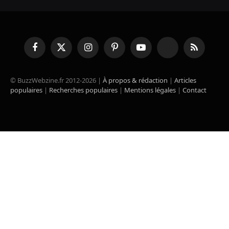
Facebook
X
Instagram
Pinterest
YouTube
TikTok
RSS
(Twitter)
© BuzzWebzine.fr 2012-2026 |
À propos & rédaction
|
Articles
populaires
|
Recherches populaires
|
Mentions légales
|
Contact