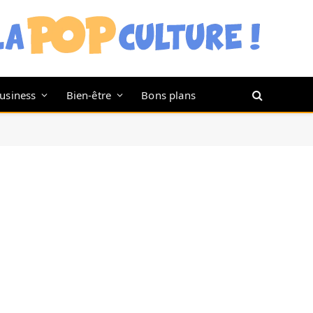
usiness
Bien-être
Bons plans