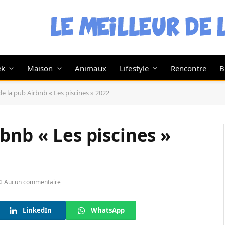
ek
Maison
Animaux
Lifestyle
Rencontre
B
e la pub Airbnb « Les piscines » 2022
bnb « Les piscines »
Aucun commentaire
LinkedIn
WhatsApp