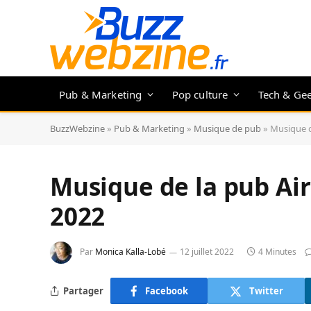
Pub & Marketing
Pop culture
Tech & Ge
BuzzWebzine
»
Pub & Marketing
»
Musique de pub
»
Musique d
Musique de la pub Air
2022
Par
Monica Kalla-Lobé
12 juillet 2022
4 Minutes
Partager
Facebook
Twitter