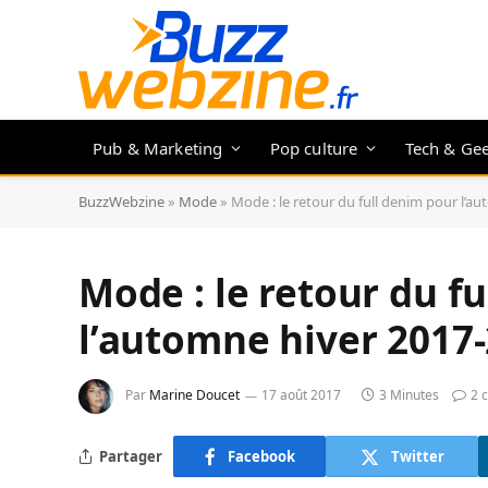
Pub & Marketing
Pop culture
Tech & Ge
BuzzWebzine
»
Mode
»
Mode : le retour du full denim pour l’a
Mode : le retour du f
l’automne hiver 2017
Par
Marine Doucet
17 août 2017
3 Minutes
2 
Partager
Facebook
Twitter