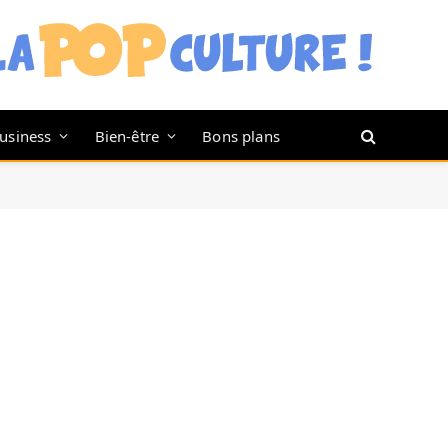
usiness
Bien-être
Bons plans