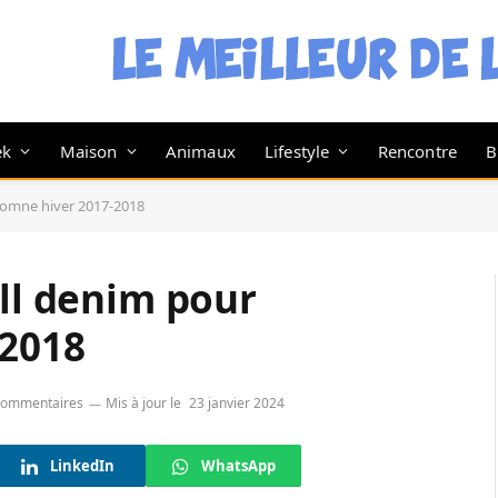
ek
Maison
Animaux
Lifestyle
Rencontre
B
utomne hiver 2017-2018
ull denim pour
-2018
commentaires
Mis à jour le
23 janvier 2024
LinkedIn
WhatsApp