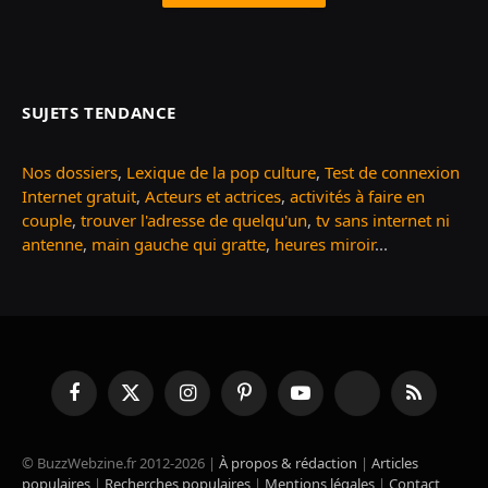
SUJETS TENDANCE
Nos dossiers
,
Lexique de la pop culture
,
Test de connexion
Internet gratuit
,
Acteurs et actrices
,
activités à faire en
couple
,
trouver l'adresse de quelqu'un
,
tv sans internet ni
antenne
,
main gauche qui gratte
,
heures miroir
...
Facebook
X
Instagram
Pinterest
YouTube
TikTok
RSS
(Twitter)
© BuzzWebzine.fr 2012-2026 |
À propos & rédaction
|
Articles
populaires
|
Recherches populaires
|
Mentions légales
|
Contact