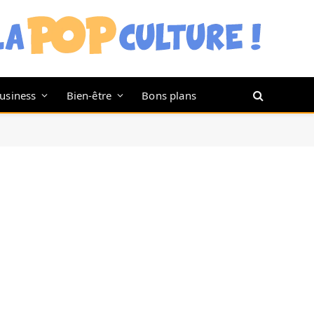
usiness
Bien-être
Bons plans