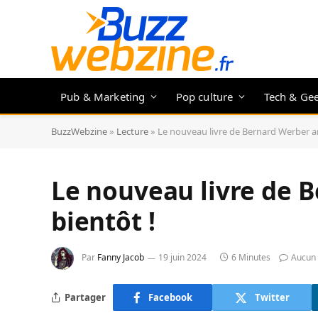
Pub & Marketing
Pop culture
Tech & Ge
BuzzWebzine
»
Lecture
»
Le nouveau livre de Bernard Werber ar
Le nouveau livre de 
bientôt !
Par
Fanny Jacob
19 juin 2024
6 Minutes
Aucun
Partager
Facebook
Twitter