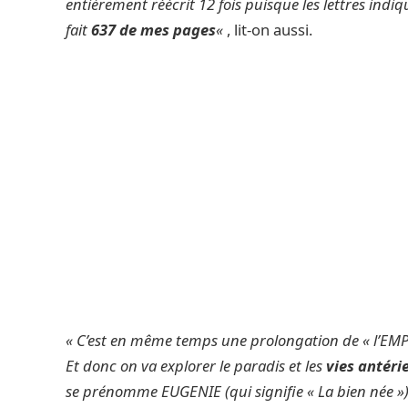
entièrement réécrit 12 fois puisque les lettres indiq
fait
637 de mes pages
«
, lit-on aussi.
« C’est en même temps une prolongation de « l’EMP
Et donc on va explorer le paradis et les
vies antéri
se prénomme EUGENIE (qui signifie « La bien née »)