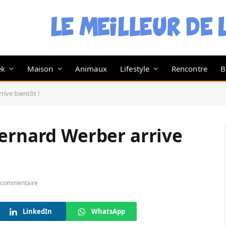
ek
Maison
Animaux
Lifestyle
Rencontre
B
rive bientôt !
Bernard Werber arrive
 commentaire
LinkedIn
WhatsApp