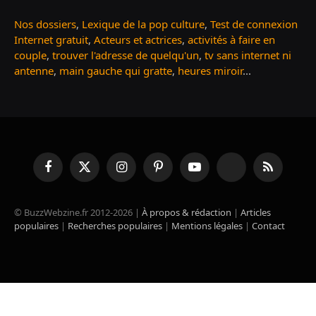
Nos dossiers
,
Lexique de la pop culture
,
Test de connexion
Internet gratuit
,
Acteurs et actrices
,
activités à faire en
couple
,
trouver l'adresse de quelqu'un
,
tv sans internet ni
antenne
,
main gauche qui gratte
,
heures miroir
...
Facebook
X
Instagram
Pinterest
YouTube
TikTok
RSS
(Twitter)
© BuzzWebzine.fr 2012-2026 |
À propos & rédaction
|
Articles
populaires
|
Recherches populaires
|
Mentions légales
|
Contact