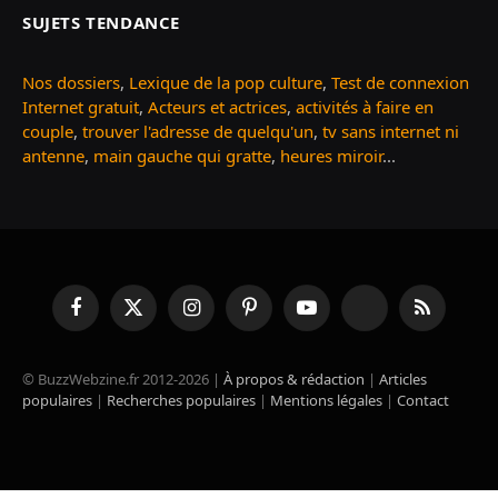
SUJETS TENDANCE
Nos dossiers
,
Lexique de la pop culture
,
Test de connexion
Internet gratuit
,
Acteurs et actrices
,
activités à faire en
couple
,
trouver l'adresse de quelqu'un
,
tv sans internet ni
antenne
,
main gauche qui gratte
,
heures miroir
...
Facebook
X
Instagram
Pinterest
YouTube
TikTok
RSS
(Twitter)
© BuzzWebzine.fr 2012-2026 |
À propos & rédaction
|
Articles
populaires
|
Recherches populaires
|
Mentions légales
|
Contact