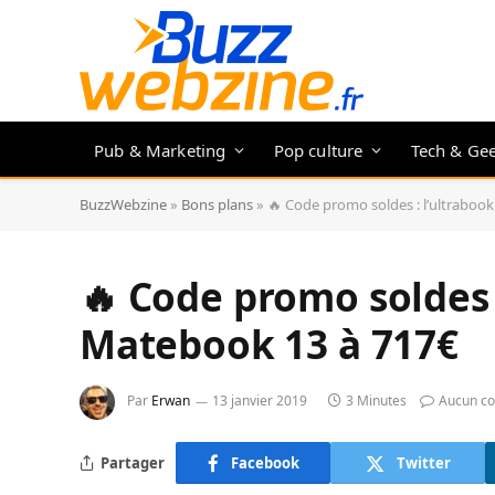
Pub & Marketing
Pop culture
Tech & Ge
BuzzWebzine
»
Bons plans
»
🔥 Code promo soldes : l’ultrabo
🔥 Code promo soldes 
Matebook 13 à 717€
Par
Erwan
13 janvier 2019
3 Minutes
Aucun c
Partager
Facebook
Twitter