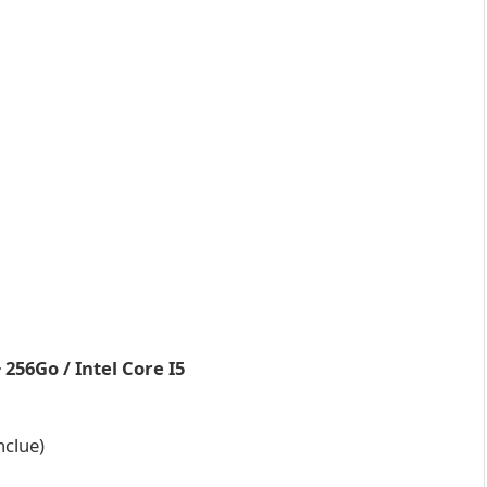
256Go / Intel Core I5
nclue)