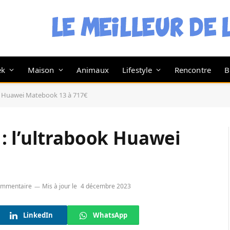
ek
Maison
Animaux
Lifestyle
Rencontre
B
ok Huawei Matebook 13 à 717€
: l’ultrabook Huawei
ommentaire
Mis à jour le
4 décembre 2023
LinkedIn
WhatsApp