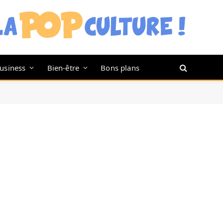
usiness
Bien-être
Bons plans