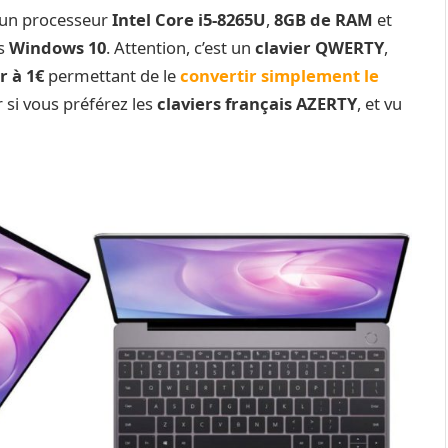
 un processeur
Intel Core i5-8265U
,
8GB de RAM
et
us
Windows 10
. Attention, c’est un
clavier QWERTY
,
r à 1€
permettant de le
convertir simplement le
r si vous préférez les
claviers français AZERTY
, et vu