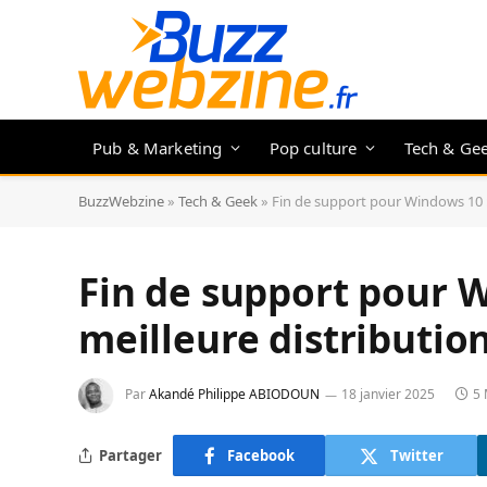
Pub & Marketing
Pop culture
Tech & Ge
BuzzWebzine
»
Tech & Geek
»
Fin de support pour Windows 10 : v
Fin de support pour W
meilleure distribution
Par
Akandé Philippe ABIODOUN
18 janvier 2025
5 
Partager
Facebook
Twitter