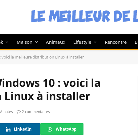
ek
Maison
Animaux
Lifestyle
Rencontre
B
oici la meilleure distribution Linux à installer
indows 10 : voici la
 Linux à installer
Minutes
2 commentaires
LinkedIn
WhatsApp