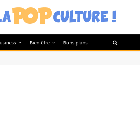
usiness
Bien-être
Bons plans