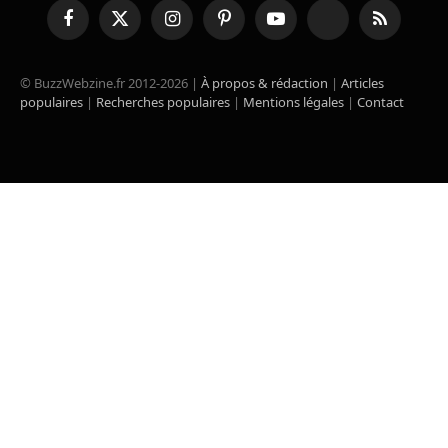
Facebook
X
Instagram
Pinterest
YouTube
TikTok
RSS
(Twitter)
© BuzzWebzine.fr 2012-2026 |
À propos & rédaction
|
Articles
populaires
|
Recherches populaires
|
Mentions légales
|
Contact