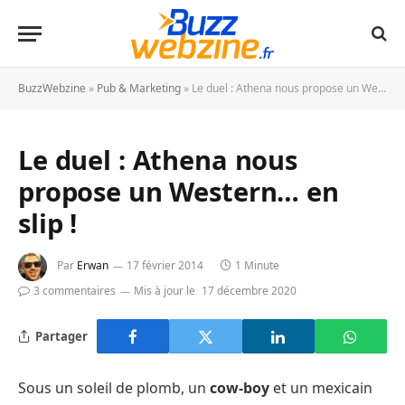
BuzzWebzine
»
Pub & Marketing
»
Le duel : Athena nous propose un Western… en slip !
Le duel : Athena nous
propose un Western… en
slip !
Par
Erwan
17 février 2014
1 Minute
3 commentaires
Mis à jour le
17 décembre 2020
Partager
Sous un soleil de plomb, un
cow-boy
et un mexicain