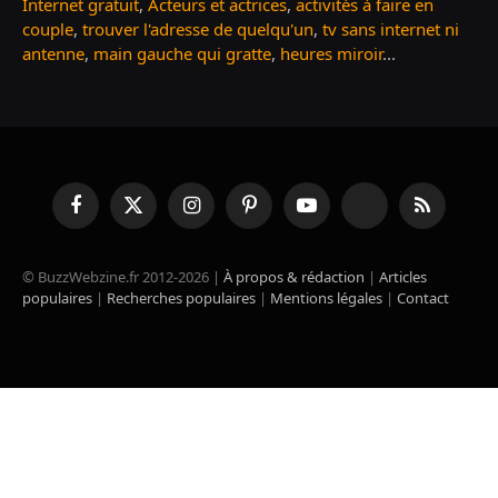
Internet gratuit
,
Acteurs et actrices
,
activités à faire en
couple
,
trouver l'adresse de quelqu'un
,
tv sans internet ni
antenne
,
main gauche qui gratte
,
heures miroir
...
Facebook
X
Instagram
Pinterest
YouTube
TikTok
RSS
(Twitter)
© BuzzWebzine.fr 2012-2026 |
À propos & rédaction
|
Articles
populaires
|
Recherches populaires
|
Mentions légales
|
Contact