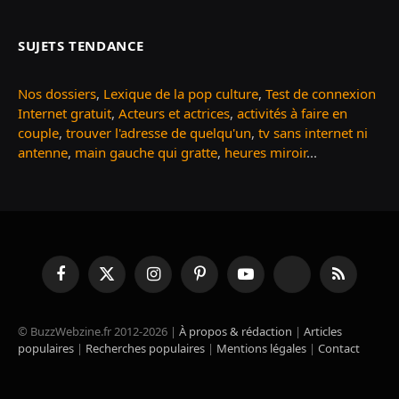
SUJETS TENDANCE
Nos dossiers
,
Lexique de la pop culture
,
Test de connexion
Internet gratuit
,
Acteurs et actrices
,
activités à faire en
couple
,
trouver l'adresse de quelqu'un
,
tv sans internet ni
antenne
,
main gauche qui gratte
,
heures miroir
...
Facebook
X
Instagram
Pinterest
YouTube
TikTok
RSS
(Twitter)
© BuzzWebzine.fr 2012-2026 |
À propos & rédaction
|
Articles
populaires
|
Recherches populaires
|
Mentions légales
|
Contact