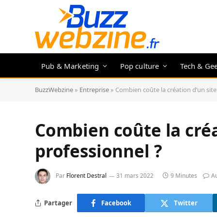
Pub & Marketing
Pop culture
Tech & Ge
BuzzWebzine
»
Entreprise
»
Combien coûte la création d’un site
Combien coûte la créa
professionnel ?
Par
Florent Destral
31 mars 2022
9 Minutes
A
Partager
Facebook
Twitter