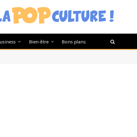
usiness
Bien-être
Bons plans