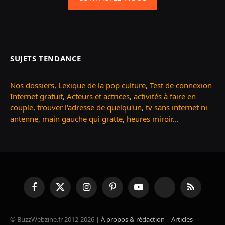
SUJETS TENDANCE
Nos dossiers
,
Lexique de la pop culture
,
Test de connexion
Internet gratuit
,
Acteurs et actrices
,
activités à faire en
couple
,
trouver l'adresse de quelqu'un
,
tv sans internet ni
antenne
,
main gauche qui gratte
,
heures miroir
...
Facebook
X
Instagram
Pinterest
YouTube
TikTok
RSS
(Twitter)
© BuzzWebzine.fr 2012-2026 |
À propos & rédaction
|
Articles