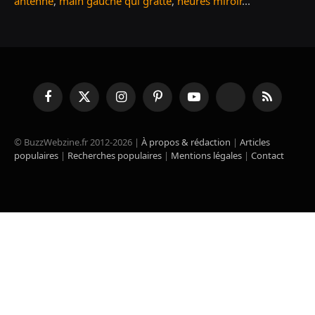
antenne
,
main gauche qui gratte
,
heures miroir
...
Facebook
X
Instagram
Pinterest
YouTube
TikTok
RSS
(Twitter)
© BuzzWebzine.fr 2012-2026 |
À propos & rédaction
|
Articles
populaires
|
Recherches populaires
|
Mentions légales
|
Contact