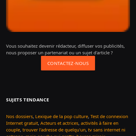
Vous souhaitez devenir rédacteur, diffuser vos publicités,
nous proposer un partenariat ou un sujet d'article ?
CONTACTEZ-NOUS
SUJETS TENDANCE
Nos dossiers
,
Lexique de la pop culture
,
Test de connexion
Internet gratuit
,
Acteurs et actrices
,
activités à faire en
couple
,
trouver l'adresse de quelqu'un
,
tv sans internet ni