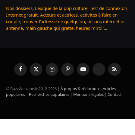
Nos dossiers
,
Lexique de la pop culture
,
Test de connexion
Internet gratuit
,
Acteurs et actrices
,
activités à faire en
couple
,
trouver l'adresse de quelqu'un
,
tv sans internet ni
antenne
,
main gauche qui gratte
,
heures miroir
...
Facebook
X
Instagram
Pinterest
YouTube
TikTok
RSS
(Twitter)
© BuzzWebzine.fr 2012-2026 |
À propos & rédaction
|
Articles
populaires
|
Recherches populaires
|
Mentions légales
|
Contact