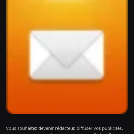
Vous souhaitez devenir rédacteur, diffuser vos publicités,