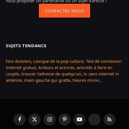
nous proposer un partenariat ou un sujet d'article ?
CONTACTEZ-NOUS
SUJETS TENDANCE
Nos dossiers
,
Lexique de la pop culture
,
Test de connexion
Internet gratuit
,
Acteurs et actrices
,
activités à faire en
couple
,
trouver l'adresse de quelqu'un
,
tv sans internet ni
antenne
,
main gauche qui gratte
,
heures miroir
...
Facebook
X
Instagram
Pinterest
YouTube
TikTok
RSS
(Twitter)