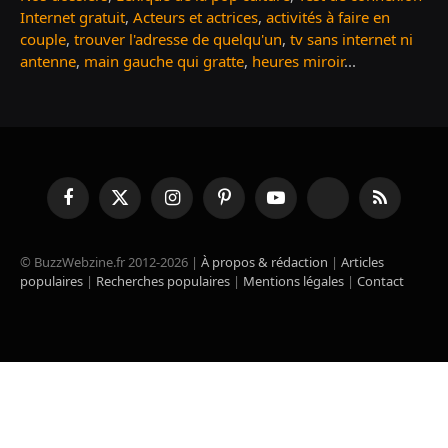
Internet gratuit
,
Acteurs et actrices
,
activités à faire en
couple
,
trouver l'adresse de quelqu'un
,
tv sans internet ni
antenne
,
main gauche qui gratte
,
heures miroir
...
Facebook
X
Instagram
Pinterest
YouTube
TikTok
RSS
(Twitter)
© BuzzWebzine.fr 2012-2026 |
À propos & rédaction
|
Articles
populaires
|
Recherches populaires
|
Mentions légales
|
Contact