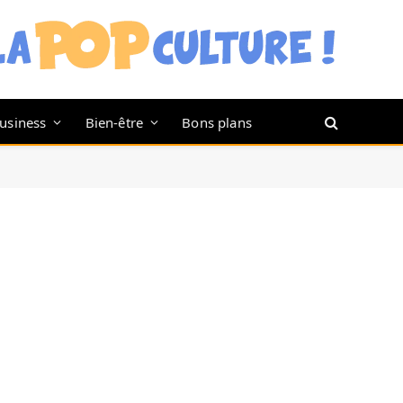
usiness
Bien-être
Bons plans