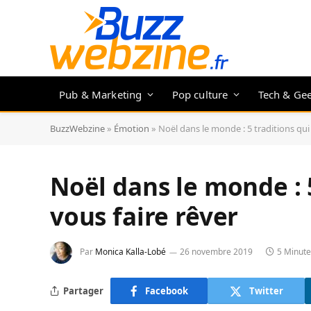
Pub & Marketing
Pop culture
Tech & Ge
BuzzWebzine
»
Émotion
»
Noël dans le monde : 5 traditions qui
Noël dans le monde : 
vous faire rêver
Par
Monica Kalla-Lobé
26 novembre 2019
5 Minute
Partager
Facebook
Twitter