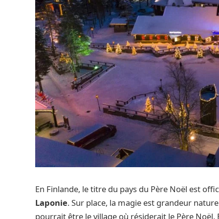
En Finlande, le titre du pays du Père Noël est off
Laponie
. Sur place, la magie est grandeur natu
pourrait être le village où résiderait le Père Noël. 