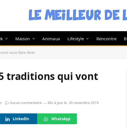
ek
Maison
Animaux
Lifestyle
Rencontre
B
 vont vous faire rêver
5 traditions qui vont
s
Aucun commentaire
Mis à jour le
26 novembre 2019
LinkedIn
WhatsApp