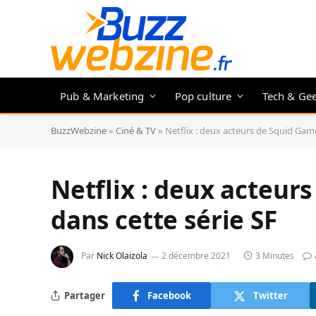
Pub & Marketing
Pop culture
Tech & Ge
BuzzWebzine
»
Ciné & TV
»
Netflix : deux acteurs de Squid Game
Netflix : deux acteur
dans cette série SF
Par
Nick Olaizola
2 décembre 2021
3 Minutes
Partager
Facebook
Twitter