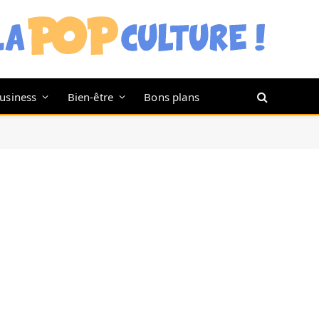
usiness
Bien-être
Bons plans