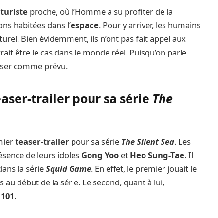
turiste
proche, où l’Homme a su profiter de la
ons habitées dans l’
espace
. Pour y arriver, les humains
aturel. Bien évidemment, ils n’ont pas fait appel aux
ait être le cas dans le monde réel. Puisqu’on parle
asser comme prévu.
aser-trailer pour sa série
The
mier
teaser-trailer
pour sa série
The Silent Sea
. Les
ésence de leurs idoles
Gong Yoo
et
Heo Sung-Tae
. Il
dans la série
Squid Game
. En effet, le premier jouait le
s au début de la série. Le second, quant à lui,
 101
.