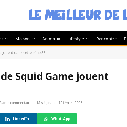
ek
Maison
Animaux
Lifestyle
Rencontre
B
 jouent dans cette série SF
s de Squid Game jouent
Aucun commentaire
Mis à jour le
12 février 2026
LinkedIn
WhatsApp