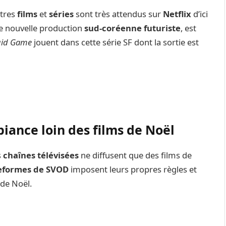
utres
films
et
séries
sont très attendus sur
Netflix
d’ici
ne nouvelle production
sud-coréenne
futuriste
, est
uid Game
jouent dans cette série SF dont la sortie est
ance loin des films de Noël
s
chaînes télévisées
ne diffusent que des films de
eformes de SVOD
imposent leurs propres règles et
de Noël.