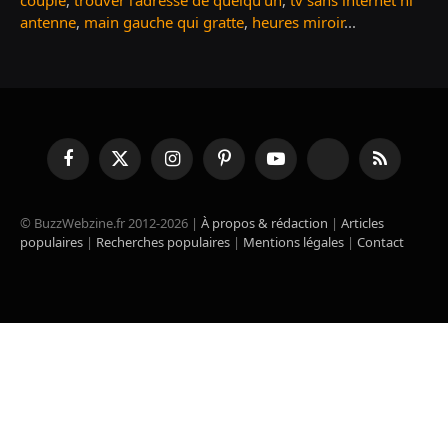
couple
,
trouver l'adresse de quelqu'un
,
tv sans internet ni
antenne
,
main gauche qui gratte
,
heures miroir
...
Facebook
X
Instagram
Pinterest
YouTube
TikTok
RSS
(Twitter)
© BuzzWebzine.fr 2012-2026 |
À propos & rédaction
|
Articles
populaires
|
Recherches populaires
|
Mentions légales
|
Contact