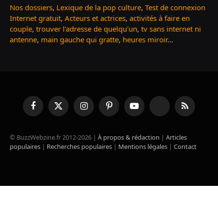
Nos dossiers
,
Lexique de la pop culture
,
Test de connexion
Internet gratuit
,
Acteurs et actrices
,
activités à faire en
couple
,
trouver l'adresse de quelqu'un
,
tv sans internet ni
antenne
,
main gauche qui gratte
,
heures miroir
...
Facebook
X
Instagram
Pinterest
YouTube
TikTok
RSS
(Twitter)
© BuzzWebzine.fr 2012-2026 |
À propos & rédaction
|
Articles
populaires
|
Recherches populaires
|
Mentions légales
|
Contact