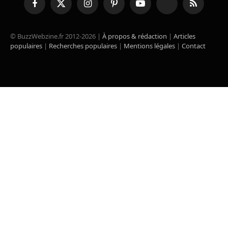
Facebook
X
Instagram
Pinterest
YouTube
TikTok
RSS
(Twitter)
© BuzzWebzine.fr 2012-2026 |
À propos & rédaction
|
Articles
populaires
|
Recherches populaires
|
Mentions légales
|
Contact