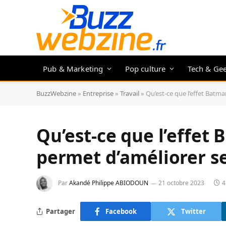
Pub & Marketing
Pop culture
Tech & Ge
BuzzWebzine
»
Entreprise
»
Travail
»
Qu’est-ce que l’effet Batm
Qu’est-ce que l’effet
permet d’améliorer s
Par
Akandé Philippe ABIODOUN
21 octobre 2023
4
Partager
Facebook
Twitter