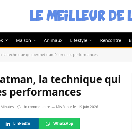
ek
Maison
Animaux
Lifestyle
Rencontre
B
an, la technique qui permet d’améliorer ses performances
 Batman, la technique qui
es performances
 Minutes
Un commentaire
Mis à jour le
19 juin 2026
LinkedIn
WhatsApp