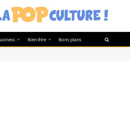
usiness
Bien-être
Bons plans