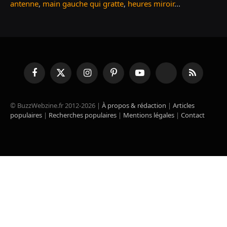
antenne
,
main gauche qui gratte
,
heures miroir
...
Facebook
X
Instagram
Pinterest
YouTube
TikTok
RSS
(Twitter)
© BuzzWebzine.fr 2012-2026 |
À propos & rédaction
|
Articles
populaires
|
Recherches populaires
|
Mentions légales
|
Contact