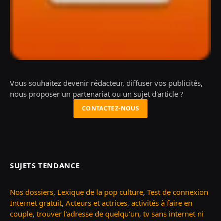
Vous souhaitez devenir rédacteur, diffuser vos publicités,
nous proposer un partenariat ou un sujet d'article ?
CONTACTEZ-NOUS
SUJETS TENDANCE
Nos dossiers
,
Lexique de la pop culture
,
Test de connexion
Internet gratuit
,
Acteurs et actrices
,
activités à faire en
couple
,
trouver l'adresse de quelqu'un
,
tv sans internet ni